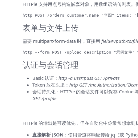
HTTPie 支持用点号构造嵌套对象，用数组语法传列表。
http POST /orders customer.name="李四" items:='[
表单与文件上传
需要 multipart/form-data 时，直接用
field@/path/to/fil
http --form POST /upload description="示例文件" f
认证与会话管理
Basic 认证：
http -a user:pass GET /private
Token 放在头里：
http GET /me Authorization:”Bea
会话持久化：HTTPie 的会话文件可以保存 Cooki
GET /profile
读取与解析响应
HTTPie 的输出是可读优先，但在自动化中你常常想拿
直接解析 JSON
：使用管道将响应传给 jq（或 Pyth