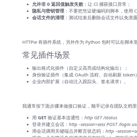
允许非 0 返回值触发失败
：让 CI 捕获接口异常；
隐私与密钥管理
：不要把凭证硬编码到脚本，使用 C
会话文件的清理
：测试结束后删除会话文件以免泄露 C
扩展与高级使用
HTTPie 有插件系统，另外作为 Python 包时可以在脚
常见插件场景
输出格式化插件（自定义高亮或结构化输出）；
身份验证插件（集成 OAuth 流程、自动刷新 token
企业内部扩展（自动注入跟踪头、签名请求）。
实践范例：一个简化的接口测试流程
我通常按下面步骤来做接口验证，顺手记录在团队文档里
用
GET
验证基本连通性：
http GET /status
登录并建立会话：
http –session=sess POST /login
用会话调用关键端点并断言状态码：
http –session=s