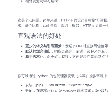
额外资源与学习路径
为什么选 HTTPie 而不是直接用 curl
这是个老问题。简单来说，HTTPie 的设计目标是“可
求。举个比喻：curl 是瑞士军刀，很强；HTTPie 更
直观语法的好处
更少的转义与引号噩梦
：发送 JSON 时直接写键
默认的漂亮输出
：响应会高亮、缩进，读起来舒服
易于脚本化
：命令短，易读，方便记录在笔记或 CI 
快速上手：安装与验证
你可以通过 Python 的包管理器安装（推荐在虚拟环境
安装（pip）：
pip install –upgrade httpie
验证：在终端运行
http –version
或者尝试
http GET 
核心概念一看就懂：请求构造的四要素