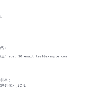
段。
自然：
"张三" age:=30 
email=test@example.com
是字符串；
序列化为 JSON。