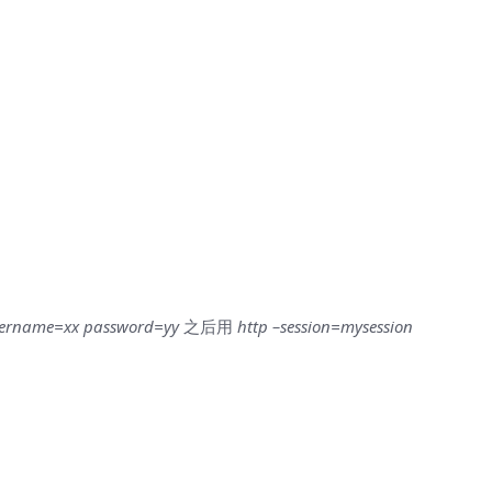
username=xx password=yy
之后用
http –session=mysession