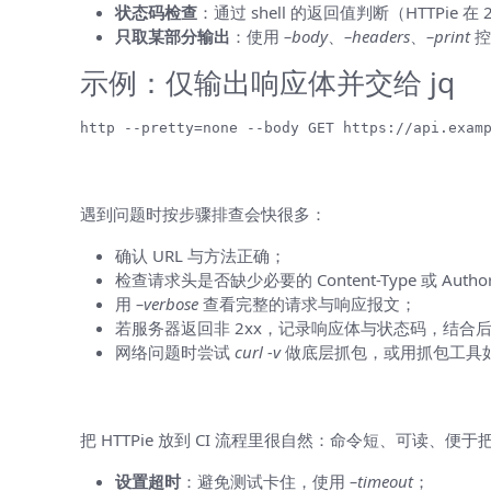
状态码检查
：通过 shell 的返回值判断（HTTPie 在 2
只取某部分输出
：使用
–body
、
–headers
、
–print
控
示例：仅输出响应体并交给 jq
http --pretty=none --body GET https://api.exam
错误诊断与常见问题
遇到问题时按步骤排查会快很多：
确认 URL 与方法正确；
检查请求头是否缺少必要的 Content-Type 或 Authori
用
–verbose
查看完整的请求与响应报文；
若服务器返回非 2xx，记录响应体与状态码，结合
网络问题时尝试
curl -v
做底层抓包，或用抓包工具如 Wir
与自动化、CI 的结合
把 HTTPie 放到 CI 流程里很自然：命令短、可读
设置超时
：避免测试卡住，使用
–timeout
；