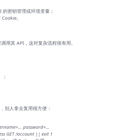
I 的密钥管理或环境变量；
ookie。
本里调用其 API，这对复杂流程很有用。
）；
，别人拿去复用很方便：
 username=… password=…
ess GET /account || exit 1