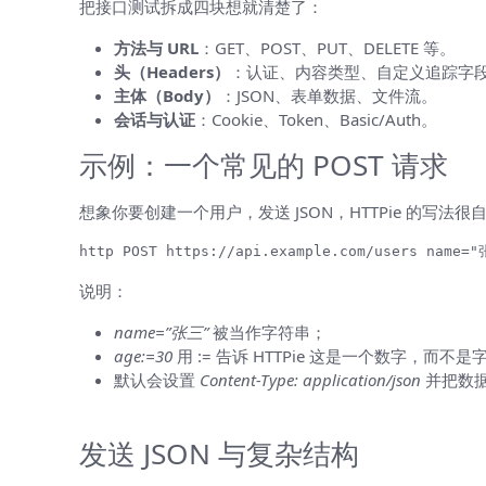
把接口测试拆成四块想就清楚了：
方法与 URL
：GET、POST、PUT、DELETE 等。
头（Headers）
：认证、内容类型、自定义追踪字
主体（Body）
：JSON、表单数据、文件流。
会话与认证
：Cookie、Token、Basic/Auth。
示例：一个常见的 POST 请求
想象你要创建一个用户，发送 JSON，HTTPie 的写法很
http POST https://api.example.com/users name=
说明：
name=”张三”
被当作字符串；
age:=30
用 := 告诉 HTTPie 这是一个数字，而不
默认会设置
Content-Type: application/json
并把数据
常见用法与技巧
发送 JSON 与复杂结构