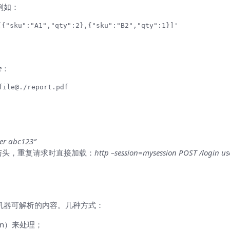
例如：
{"sku":"A1","qty":2},{"sku":"B2","qty":1}]'
e
：
ile@./report.pdf
rer abc123″
e 与头，重复请求时直接加载：
http –session=mysession POST /login 
到机器可解析的内容。几种方式：
on）来处理；