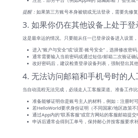
注意：部分平台（例如Apple的“隐藏邮箱”）会
提醒：
如果第三方账号本身被锁或无法登录，需要先修复
3. 如果你仍在其他设备上处于登
这是最幸运的情况。只要能从任一已登录设备进入设置，
进入“账户与安全”或“设置-账号安全”，选择修改密码
通常需要输入当前密码或通过短信/邮箱二次验证确
改好密码后，建议检查登录设备列表，强制登出其
4. 无法访问邮箱和手机号时的人
当自动流程无法完成，必须走人工客服渠道。准备工作比
准备能够证明你是账号主人的材料，例如：注册时
若HelloWorld要求身份证明（不同国家/地区
通过App内的“联系客服”或官方网站的客服邮箱提
申诉后通常会得到工单号，保持耐心并按客服要求
比较表：各种找回方式的优缺点