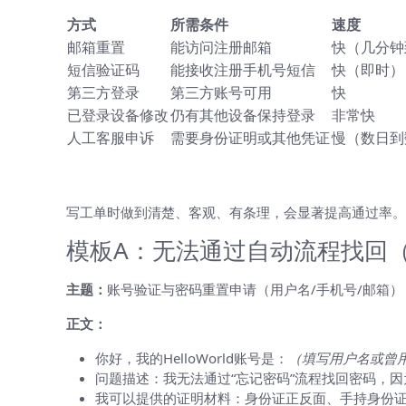
方式
所需条件
速度
邮箱重置
能访问注册邮箱
快（几分钟
短信验证码
能接收注册手机号短信
快（即时）
第三方登录
第三方账号可用
快
已登录设备修改
仍有其他设备保持登录
非常快
人工客服申诉
需要身份证明或其他凭证
慢（数日到
给客服的邮件/工单模板（可以直接复
写工单时做到清楚、客观、有条理，会显著提高通过率。
模板A：无法通过自动流程找回
主题：
账号验证与密码重置申请（用户名/手机号/邮箱）
正文：
你好，我的HelloWorld账号是：
（填写用户名或曾用
问题描述：我无法通过“忘记密码”流程找回密码，
我可以提供的证明材料：身份证正反面、手持身份