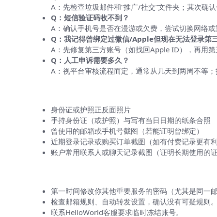
A：先检查垃圾邮件和“推广/社交”文件夹；其次确
Q：短信验证码收不到？
A：确认手机号是否在漫游或欠费，尝试切换网络或
Q：我记得曾绑定过微信/Apple但现在无法登录第
A：先修复第三方账号（如找回Apple ID），再用
Q：人工申诉需要多久？
A：视平台审核流程而定，通常从几天到两周不等；
身份验证时应准备的材料清单（一目了
身份证或护照正反面照片
手持身份证（或护照）与写有当日日期的纸条合照
曾使用的邮箱或手机号截图（若能证明曾绑定）
近期登录记录或购买订单截图（如有付费记录更有
账户常用联系人或聊天记录截图（证明长期使用的
如果账号可能被盗：紧急操作清单
第一时间修改你其他重要服务的密码（尤其是同一
检查邮箱规则、自动转发设置，确认没有可疑规则
联系HelloWorld客服要求临时冻结账号。