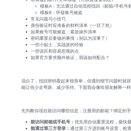
模板A：无法通过自动流程找回（邮箱/手机号
模板B：怀疑账号被盗
常见问题与小技巧
身份验证时应准备的材料清单（一目了然）
如果账号可能被盗：紧急操作清单
密码重置后要做的事情（别以为没事了）
一些小贴士，实战派的经验
一些误区和容易忽视的点
如果官方要求额外验证，我该如何配合？
先把问题拆开：为什么我需要这份指南
说白了，找回密码看起来很简单，但遇到细节问题时就容
能让你少走弯路、减少等待。下面我会像给朋友解释一样
基本思路（先理解再动手）
先判断你现在能访问哪些信息：注册用的邮箱？绑定的手机号
能访问邮箱或手机号：
优先用自动重置流程，最快
能通过第三方登录：
通过第三方进到账号设置，检查