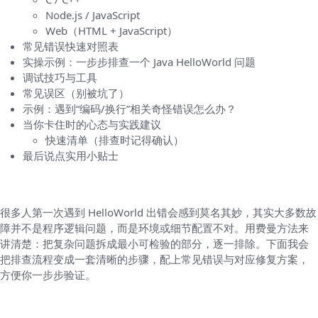
Node.js / JavaScript
Web（HTML + JavaScript）
常见错误快速对照表
实操示例：一步步排查一个 Java HelloWorld 问题
调试技巧与工具
常见误区（别被坑了）
示例：遇到“编码/换行”相关奇怪错误怎么办？
当你卡住时的心态与实践建议
快速清单（排查时记得确认）
最后说点实用小贴士
为什么这看起来那么简单却总出问题？
很多人第一次遇到 HelloWorld 出错会感到莫名其妙，其实大多数故
障并不是程序逻辑问题，而是环境或细节配置不对。用费曼方法来
讲清楚：把复杂问题拆成最小可检验的部分，逐一排除。下面我会
把排查流程变成一套清晰的步骤，配上常见错误与对应修复方案，
方便你一步步验证。
先理解“HelloWorld”能出错的常见维度