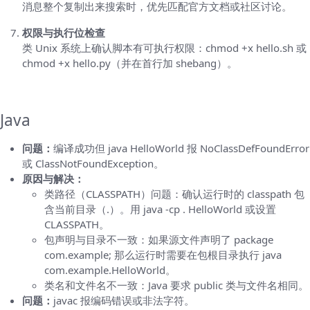
消息整个复制出来搜索时，优先匹配官方文档或社区讨论。
权限与执行位检查
类 Unix 系统上确认脚本有可执行权限：chmod +x hello.sh 或
chmod +x hello.py（并在首行加 shebang）。
按语言/平台列出常见故障与解决办法
Java
问题：
编译成功但 java HelloWorld 报 NoClassDefFoundError
或 ClassNotFoundException。
原因与解决：
类路径（CLASSPATH）问题：确认运行时的 classpath 包
含当前目录（.）。用 java -cp . HelloWorld 或设置
CLASSPATH。
包声明与目录不一致：如果源文件声明了 package
com.example; 那么运行时需要在包根目录执行 java
com.example.HelloWorld。
类名和文件名不一致：Java 要求 public 类与文件名相同。
问题：
javac 报编码错误或非法字符。