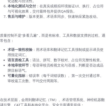
化适配与合法性。
本地化测试与交付
：在真实或模拟环境验证UI、换行、占位符
与可视化效果，交付最终包并提供QA报告。
售后与维护
：版本更新、术语库同步、快速响应紧急改动。
质量控制具体怎么做（不含糊）
质量控制不是“多看几遍”，而是有标准、工具和数据支撑的过程。通
常包含：
术语一致性校验
：用术语库和翻译记忆工具强制或提示译员使
用指定词汇。
语言质检工具
：语法、拼写、数字校对、占位符完整性检查。
本地审校环节
：母语审校员检视文化与语感，判断是否达成品
牌目标语气。
可量化指标
：错误率（每千词错误数）、第一次交付通过率、
审校返工次数、平均交付周期等。
技术支撑与安全（很多人关心）
在技术层面，会用到翻译记忆（TM）、术语管理系统、神经机器翻
译引擎、CAT工具和本地化平台。安全方面通常提供：