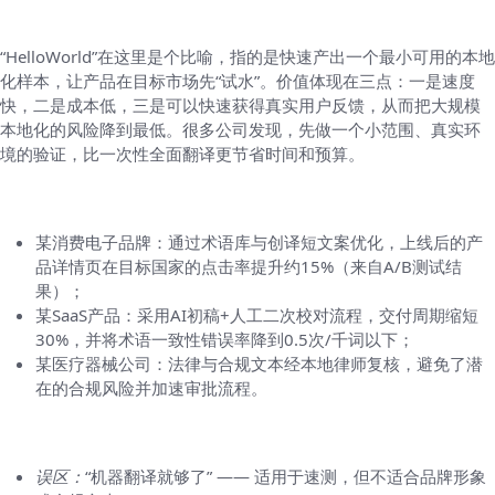
取针特色：为什么“HelloWorld”功能值回票价
“HelloWorld”在这里是个比喻，指的是快速产出一个最小可用的本地
化样本，让产品在目标市场先“试水”。价值体现在三点：一是速度
快，二是成本低，三是可以快速获得真实用户反馈，从而把大规模
本地化的风险降到最低。很多公司发现，先做一个小范围、真实环
境的验证，比一次性全面翻译更节省时间和预算。
真实案例（匿名）——快照说明效果
某消费电子品牌：通过术语库与创译短文案优化，上线后的产
品详情页在目标国家的点击率提升约15%（来自A/B测试结
果）；
某SaaS产品：采用AI初稿+人工二次校对流程，交付周期缩短
30%，并将术语一致性错误率降到0.5次/千词以下；
某医疗器械公司：法律与合规文本经本地律师复核，避免了潜
在的合规风险并加速审批流程。
常见误区和避免办法
误区：
“机器翻译就够了” —— 适用于速测，但不适合品牌形象