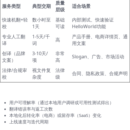
质量
服务类型
典型交期
适合场景
层级
快速机翻+轻
数小时至
基础
内部测试、快速验证
校
1天
可读
HelloWorld功能
专业人工翻
1-5天/千
产品手册、电商详情页、通
高
译
词
用文案
创译（品牌
3-10天/
非常
Slogan、广告、市场活动
文案）
项
高
法律/合规审
视文件复
法律
合同、隐私政策、合规声明
校
杂度
级
怎样衡量翻译「成功」？（KPI举例）
用户可理解率（通过本地用户调研或可用性测试得出）
翻译错误率与返工次数
本地化后转化率（电商）或留存率（SaaS）变化
上线速度与迭代周期