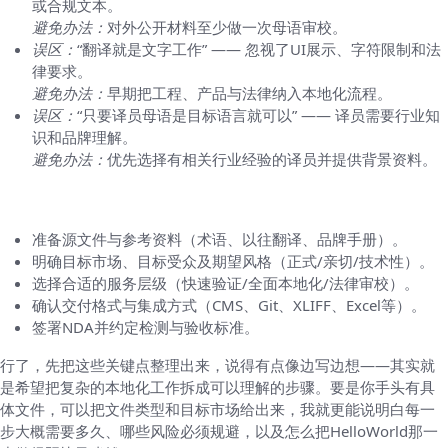
或合规文本。
避免办法：
对外公开材料至少做一次母语审校。
误区：
“翻译就是文字工作” —— 忽视了UI展示、字符限制和法
律要求。
避免办法：
早期把工程、产品与法律纳入本地化流程。
误区：
“只要译员母语是目标语言就可以” —— 译员需要行业知
识和品牌理解。
避免办法：
优先选择有相关行业经验的译员并提供背景资料。
如何开始（给忙碌的你一个清单）
准备源文件与参考资料（术语、以往翻译、品牌手册）。
明确目标市场、目标受众及期望风格（正式/亲切/技术性）。
选择合适的服务层级（快速验证/全面本地化/法律审校）。
确认交付格式与集成方式（CMS、Git、XLIFF、Excel等）。
签署NDA并约定检测与验收标准。
行了，先把这些关键点整理出来，说得有点像边写边想——其实就
是希望把复杂的本地化工作拆成可以理解的步骤。要是你手头有具
体文件，可以把文件类型和目标市场给出来，我就更能说明白每一
步大概需要多久、哪些风险必须规避，以及怎么把HelloWorld那一