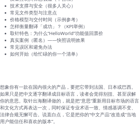
技术支撑与安全（很多人关心）
常见文件类型与注意点
价格模型与交付时间（示例参考）
怎样衡量翻译「成功」？（KPI举例）
取针特色：为什么“HelloWorld”功能值回票价
真实案例（匿名）——快照说明效果
常见误区和避免办法
如何开始（给忙碌的你一个清单）
一句话说明这个服务到底做什么（像和朋友解
释那样）
想象你有一款在国内很火的产品，要把它带到法国、日本或巴西。
如果只是把中文逐字翻译成目标语言，读者会觉得别扭、甚至误解
你的意思。取针出海翻译做的，就是把“意思”重新用目标市场的语言
和文化方式再表达一次，同时保证专业术语一致、情感基调不变、
法律合规无懈可击。说直白点，它是把你的“中文产品”改造成“当地
用户能信任和喜欢的版本”。
核心服务一览（你想知道的都在这里）