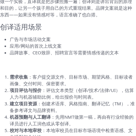
做一个实验，直译就是把步骤照搬一遍；创译则是讲出背后的原理
和目的，让另一个孩子用自己的方式重现结果。品牌文案就是这种
东西——如果没有情感对等，语言准确了也白搭。
创译适用场景
广告与市场活动文案
应用/网站的首次上线文案
品牌故事、CEO致辞、招聘宣言等需要情感传递的文本
详细工作流程（从接单到交付的每一步）
需求收集
：客户提交源文件、目标市场、期望风格、目标读者
画像、交付时间、保密要求。
项目评估与报价
：评估文本类型（创译/技术/法律/UI），估算
人力与机器辅助比例，给出报价与时间表。
建立项目资源
：创建术语库、风格指南、翻译记忆（TM），准
备参考译文与品牌资料。
机器预翻与人工翻译
：先用NMT做第一稿，再由有行业经验的
译员进行人工润色或从零创译。
校对与本地审校
：本地审校员在目标市场语境中检查语感、文