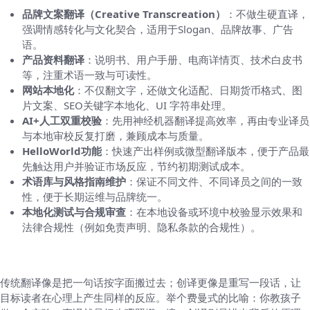
品牌文案翻译（Creative Transcreation）
：不做生硬直译，
强调情感转化与文化契合，适用于Slogan、品牌故事、广告
语。
产品资料翻译
：说明书、用户手册、电商详情页、技术白皮书
等，注重术语一致与可读性。
网站本地化
：不仅翻文字，还做文化适配、日期货币格式、图
片文案、SEO关键字本地化、UI 字符串处理。
AI+人工双重校验
：先用神经机器翻译提高效率，再由专业译员
与本地审校反复打磨，兼顾成本与质量。
HelloWorld功能
：快速产出样例或微型翻译版本，便于产品最
先触达用户并验证市场反应，节约初期测试成本。
术语库与风格指南维护
：保证不同文件、不同译员之间的一致
性，便于长期运维与品牌统一。
本地化测试与合规审查
：在本地设备或环境中校验显示效果和
法律合规性（例如免责声明、隐私条款的合规性）。
为什么要用“创译”而不是传统翻译？
传统翻译像是把一句话按字面搬过去；创译更像是重写一段话，让
目标读者在心理上产生同样的反应。举个费曼式的比喻：你教孩子