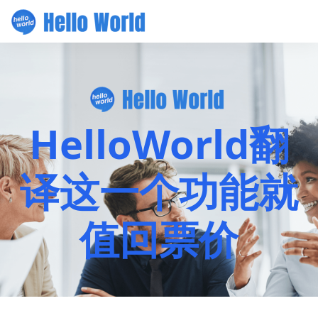
HelloWorld翻
译这一个功能就
值回票价