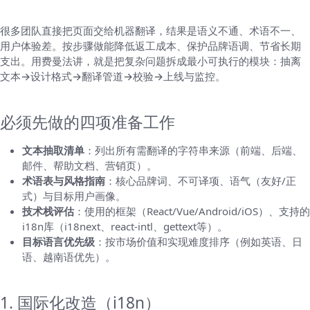
为什么要按部就班地开启全局翻译
很多团队直接把页面交给机器翻译，结果是语义不通、术语不一、
用户体验差。按步骤做能降低返工成本、保护品牌语调、节省长期
支出。用费曼法讲，就是把复杂问题拆成最小可执行的模块：抽离
文本→设计格式→翻译管道→校验→上线与监控。
准备阶段：清单和产出物
必须先做的四项准备工作
文本抽取清单
：列出所有需翻译的字符串来源（前端、后端、
邮件、帮助文档、营销页）。
术语表与风格指南
：核心品牌词、不可译项、语气（友好/正
式）与目标用户画像。
技术栈评估
：使用的框架（React/Vue/Android/iOS）、支持的
i18n库（i18next、react-intl、gettext等）。
目标语言优先级
：按市场价值和实现难度排序（例如英语、日
语、越南语优先）。
技术实现要点（核心步骤）
1. 国际化改造（i18n）