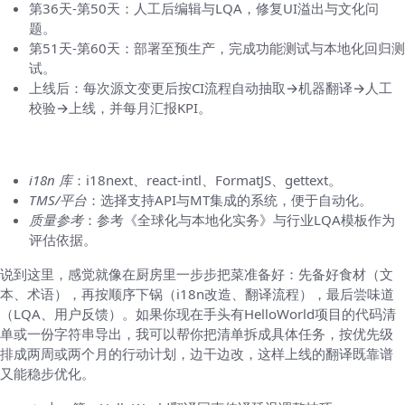
第36天-第50天：人工后编辑与LQA，修复UI溢出与文化问
题。
第51天-第60天：部署至预生产，完成功能测试与本地化回归测
试。
上线后：每次源文变更后按CI流程自动抽取→机器翻译→人工
校验→上线，并每月汇报KPI。
工具与资源推荐（便于落地）
i18n 库
：i18next、react-intl、FormatJS、gettext。
TMS/平台
：选择支持API与MT集成的系统，便于自动化。
质量参考
：参考《全球化与本地化实务》与行业LQA模板作为
评估依据。
说到这里，感觉就像在厨房里一步步把菜准备好：先备好食材（文
本、术语），再按顺序下锅（i18n改造、翻译流程），最后尝味道
（LQA、用户反馈）。如果你现在手头有HelloWorld项目的代码清
单或一份字符串导出，我可以帮你把清单拆成具体任务，按优先级
排成两周或两个月的行动计划，边干边改，这样上线的翻译既靠谱
又能稳步优化。