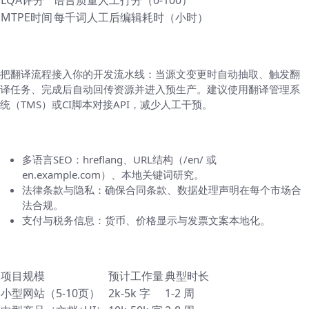
MTPE时间
每千词人工后编辑耗时（小时）
上线与持续本地化（CL）
把翻译流程接入你的开发流水线：当源文变更时自动抽取、触发翻
译任务、完成后自动回传资源并进入预生产。建议使用翻译管理系
统（TMS）或CI脚本对接API，减少人工干预。
SEO、本地化内容和法律合规
多语言SEO：hreflang、URL结构（/en/ 或
en.example.com）、本地关键词研究。
法律条款与隐私：确保合同条款、数据处理声明在每个市场合
法合规。
支付与税务信息：货币、价格显示与发票文案本地化。
成本与时间估算（样例参考）
项目规模
预计工作量
典型时长
小型网站（5-10页）
2k-5k 字
1-2 周