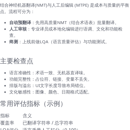
结合神经机器翻译(NMT)与人工后编辑 (MTPE) 是成本与质量的平衡
点。流程可分为：
自动预翻译
：先用高质量NMT（结合术语表）批量翻译。
人工审核
：专业译员或本地化编辑进行语调、文化和功能检
查。
终测
：上线前做LQA（语言质量评估）与功能测试。
质量控制与测试（不要省略）
主要检查点
语言准确性：术语一致、无机器直译味。
功能完整性：占位符、链接、变量不丢失。
排版与溢出：UI文字长度导致布局错位。
文化敏感性：图像、颜色、日期格式适配。
常用评估指标（示例）
指标
含义
覆盖率
已翻译字符串 / 总字符串
LQA评分
语言质量人工打分（0-100）