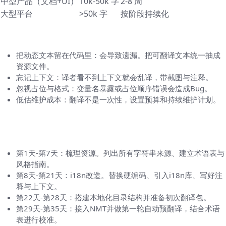
中型产品（文档+UI）
10k-50k 字
2-8 周
大型平台
>50k 字
按阶段持续化
常见坑与应对策略（别踩了）
把动态文本留在代码里：会导致遗漏。把可翻译文本统一抽成
资源文件。
忘记上下文：译者看不到上下文就会乱译，带截图与注释。
忽视占位与格式：变量名暴露或占位顺序错误会造成Bug。
低估维护成本：翻译不是一次性，设置预算和持续维护计划。
一步步的“HelloWorld 全局翻译开启方法”实
操清单
第1天-第7天：梳理资源。列出所有字符串来源、建立术语表与
风格指南。
第8天-第21天：i18n改造。替换硬编码、引入i18n库、写好注
释与上下文。
第22天-第28天：搭建本地化目录结构并准备初次翻译包。
第29天-第35天：接入NMT并做第一轮自动预翻译，结合术语
表进行校准。