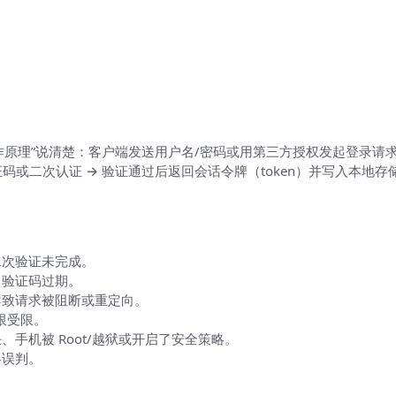
）
理”说清楚：客户端发送用户名/密码或用第三方授权发起登录请求 → 
、验证码或二次认证 → 验证通过后返回会话令牌（token）并写入本地存
二次验证未完成。
、验证码过期。
 导致请求被阻断或重定向。
限受限。
手机被 Root/越狱或开启了安全策略。
略误判。