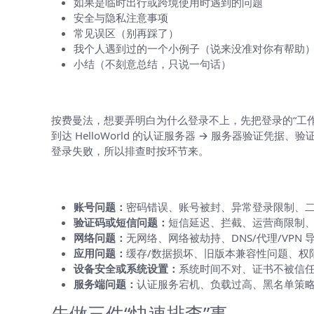
如果是临时出行或跨境使用时遇到的问题
安全与隐私注意事项
常见误区（别再踩了）
我个人遇到过的一个小例子（说来没准对你有帮助
小结（不刻意总结，只说一句话）
先把登录流程讲清楚，方便逐步排查
按费曼法，想要弄明白为什么登录不上，先把登录的“工作原
到达 HelloWorld 的认证服务器 → 服务器验证凭据
登录失败，所以排查时按环节来。
常见原因速查表（按出现频率排序）
账号问题：
密码错误、账号被封、异常登录限制、
验证码或短信问题：
短信延迟、拦截、运营商限制
网络问题：
无网络、网络被劫持、DNS/代理/VPN
应用问题：
缓存/数据损坏、旧版本兼容性问题、权
设备安全或系统设置：
系统时间不对、证书不被信任、
服务端问题：
认证服务宕机、负载过高、黑名单策
先做三件“快速排查”事