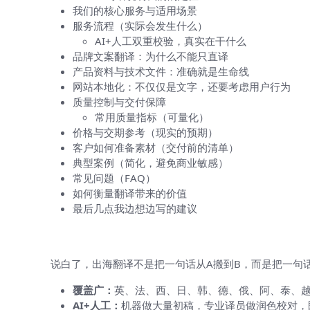
我们的核心服务与适用场景
服务流程（实际会发生什么）
AI+人工双重校验，真实在干什么
品牌文案翻译：为什么不能只直译
产品资料与技术文件：准确就是生命线
网站本地化：不仅仅是文字，还要考虑用户行为
质量控制与交付保障
常用质量指标（可量化）
价格与交期参考（现实的预期）
客户如何准备素材（交付前的清单）
典型案例（简化，避免商业敏感）
常见问题（FAQ）
如何衡量翻译带来的价值
最后几点我边想边写的建议
为什么选择取针出海翻译？
说白了，出海翻译不是把一句话从A搬到B，而是把一句
覆盖广：
英、法、西、日、韩、德、俄、阿、泰、
AI+人工：
机器做大量初稿，专业译员做润色校对，