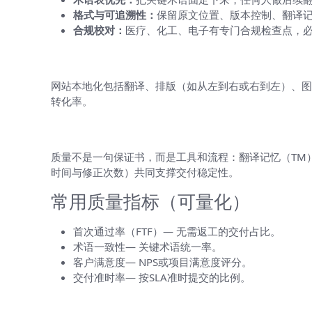
格式与可追溯性：
保留原文位置、版本控制、翻译
合规校对：
医疗、化工、电子有专门合规检查点，
网站本地化：不仅仅是文字，还要考虑
网站本地化包括翻译、排版（如从左到右或右到左）、图
转化率。
质量控制与交付保障
质量不是一句保证书，而是工具和流程：翻译记忆（TM）、术语
时间与修正次数）共同支撑交付稳定性。
常用质量指标（可量化）
首次通过率（FTF）— 无需返工的交付占比。
术语一致性— 关键术语统一率。
客户满意度— NPS或项目满意度评分。
交付准时率— 按SLA准时提交的比例。
价格与交期参考（现实的预期）