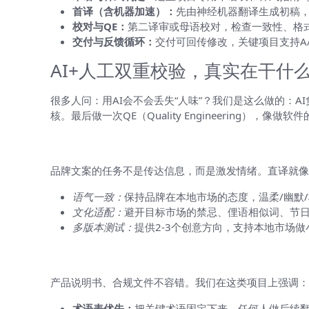
首译（含机器加速）：
先由神经机器翻译生成初稿
校对与QE：
第二译审或母语校对，检查一致性、格
交付与反馈循环：
交付可回传修改，关键项目支持A
AI+人工双重校验，真实在干什
很多人问：用AI会不会丢失“人味”？我们是这么做的：
核。最后做一次QE（Quality Engineering
品牌文案翻译：为什么不能只直译
品牌文案的任务不是传达信息，而是激发情绪。直译就像
语气一致：
保持品牌在本地市场的态度，温柔/幽默
文化适配：
避开目标市场的禁忌、俚语相似词、节
多版本测试：
提供2-3个创意方向，支持本地市场
产品资料与技术文件：准确就是生命线
产品说明书、合规文件不容错。我们在这类项目上强调：
术语表优先：
把关键术语固定下来，任何人做后续