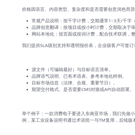
价格因语言、内容类型、复杂度和是否需要创意润色而异
常规产品说明：按千字计费，交期通常1–3天/千字
品牌创意翻译：按项目或按小时计费，交期取决于审
网站本地化：按页面或按词计费，配合技术联调，整
我们提供SLA级别支持和透明报价表，企业级客户可签
客户如何准备素材（交付前的清单）
源文件（可编辑最好）与目标语言清单。
品牌语气说明、已有术语表、参考本地化样例。
目标市场信息（法律、合规、重要节日）。
期望交付格式、是否需要CMS对接或API自动部署。
典型案例（简化，避免商业敏感）
举个例子：一款消费电子要进入东南亚市场，我们先做小范
例，某工业设备说明书通过术语统一与TM复用，后续版
常见问题（FAQ）