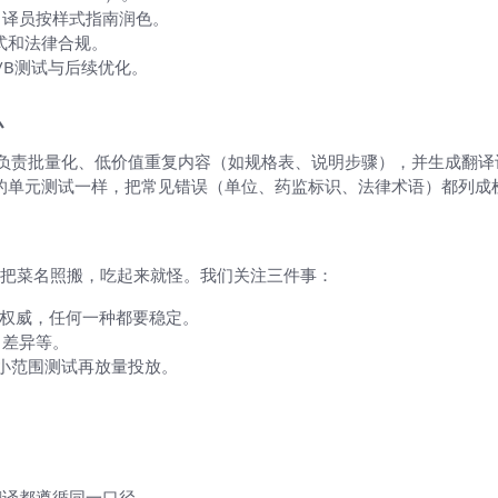
，译员按样式指南润色。
式和法律合规。
/B测试与后续优化。
么
AI负责批量化、低价值重复内容（如规格表、说明步骤），并生成翻
），像做软件的单元测试一样，把常见错误（单位、药监标识、法律术语）都列
把菜名照搬，吃起来就怪。我们关注三件事：
/权威，任何一种都要稳定。
日差异等。
做小范围测试再放量投放。
翻译都遵循同一口径。