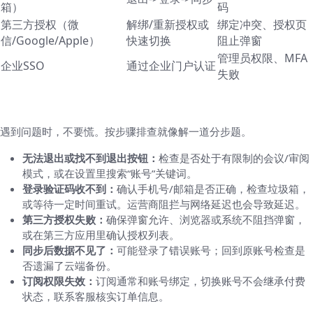
箱）
码
第三方授权（微
解绑/重新授权或
绑定冲突、授权页
信/Google/Apple）
快速切换
阻止弹窗
管理员权限、MFA
企业SSO
通过企业门户认证
失败
故障排查与常见错误处理
遇到问题时，不要慌。按步骤排查就像解一道分步题。
无法退出或找不到退出按钮：
检查是否处于有限制的会议/审阅
模式，或在设置里搜索“账号”关键词。
登录验证码收不到：
确认手机号/邮箱是否正确，检查垃圾箱，
或等待一定时间重试。运营商阻拦与网络延迟也会导致延迟。
第三方授权失败：
确保弹窗允许、浏览器或系统不阻挡弹窗，
或在第三方应用里确认授权列表。
同步后数据不见了：
可能登录了错误账号；回到原账号检查是
否遗漏了云端备份。
订阅权限失效：
订阅通常和账号绑定，切换账号不会继承付费
状态，联系客服核实订单信息。