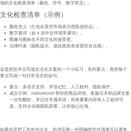
场的文化检查清单（颜色、符号、数字禁忌）。
文化检查清单（示例）
颜色含义（红色在某些市场表示危险或好运）。
数字避讳（如 4 在中文环境常避讳）。
图像与图标在不同文化的接受度。
法律约束（隐私提示、退款政策表述需符合法规）。
示范段落：把“功能说明”写成自然的商品描述
这是把技术点写成生活化文案的一个小练习：先列要点，再把每个
要点写成一句日常语言的短句。
要点：多语言支持、术语记忆、人工校对、隐私保护。
成文示例：HelloWorld 帮你把商品详情、客服话术和品牌文案
一次性翻好，并记住专属术语；所有重要内容有人工校对可
选，支持企业级隐私部署，让你放心出海。
给翻译团队或本地化经理的清单（交付标准）
如果你是把工作外包出去，给供应商一份明确的交付清单可以避免