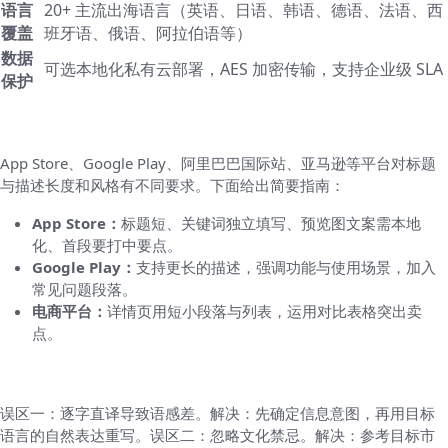
语言
20+ 主流出海语言（英语、日语、韩语、德语、法语、西
覆盖
班牙语、俄语、阿拉伯语等）
数据
可选本地化私有云部署，AES 加密传输，支持企业级 SLA
保护
针对不同平台做适配
App Store、Google Play、阿里巴巴国际站、亚马逊等平台对标题
与描述长度和风格有不同要求。下面给出简要指南：
App Store：
标题短、关键词独立填写、预览图文案需本地
化、首段要打中要点。
Google Play：
支持更长的描述，强调功能与使用场景，加入
常见问题段落。
电商平台：
详情页用短小段落与列表，运用对比表格突出卖
点。
本地化而非直译：常见误区与解决方案
误区一：逐字直译导致语感差。解决：先确定信息意图，再用目标
语言的自然表达重写。误区二：忽略文化禁忌。解决：参考目标市