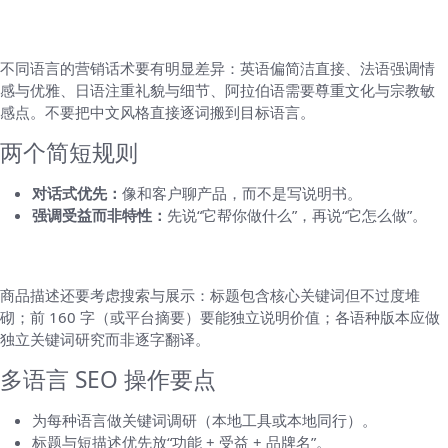
写营销文案时的语气与风格指南
不同语言的营销话术要有明显差异：英语偏简洁直接、法语强调情
感与优雅、日语注重礼貌与细节、阿拉伯语需要尊重文化与宗教敏
感点。不要把中文风格直接逐词搬到目标语言。
两个简短规则
对话式优先：
像和客户聊产品，而不是写说明书。
强调受益而非特性：
先说“它帮你做什么”，再说“它怎么做”。
SEO 与平台规范
商品描述还要考虑搜索与展示：标题包含核心关键词但不过度堆
砌；前 160 字（或平台摘要）要能独立说明价值；各语种版本应做
独立关键词研究而非逐字翻译。
多语言 SEO 操作要点
为每种语言做关键词调研（本地工具或本地同行）。
标题与短描述优先放“功能 + 受益 + 品牌名”。