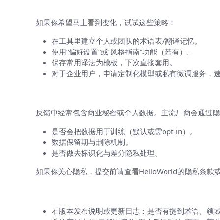
用户级别的即时改善手段：别总指望基
如果你希望马上看到变化，试试这些策略：
在工具里建立个人或团队的术语表/翻译记忆。
使用“偏好设置”或“风格指南”功能（若有）。
保存常用译法为模板，下次直接套用。
对于企业用户，申请定制化模型或私有微调服务，
隐私、合规与信任问题（不说清楚会惹
反馈中经常包含商业秘密或个人数据。主流厂商会通过隐
是否会把数据用于训练（默认或需opt-in）。
数据保留期与删除机制。
是否做去标识化与差分隐私处理。
如果你关心隐私，提交前请查看HelloWorld的隐私条
怎么判断平台真的有在用你的反馈改进
看版本发布说明或更新日志：是否有提到术语、领