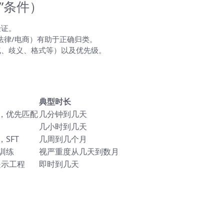
”条件）
验证。
法律/电商）有助于正确归类。
气、歧义、格式等）以及优先级。
典型时长
，优先匹配
几分钟到几天
几小时到几天
SFT
几周到几个月
训练
视严重度从几天到数月
提示工程
即时到几天
原因