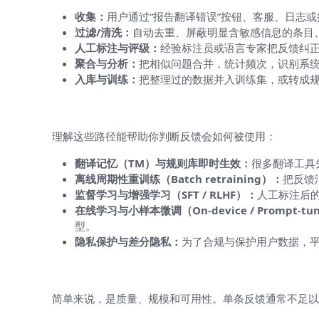
收集：
用户通过“报告翻译错误”按钮、客服、日志
过滤/清洗：
自动去重、屏蔽明显含敏感信息的条目
人工标注与评级：
经验标注员或语言专家把反馈纠
聚合与分析：
把相似问题合并，统计频次，识别系
入库与训练：
把整理过的数据并入训练集，或转成规
行业常见的几种技术路径
理解这些路径能帮助你判断反馈会如何被使用：
翻译记忆（TM）与规则库即时生效：
很多翻译工具
离线周期性重训练（Batch retraining）：
把反馈
监督学习与增强学习（SFT / RLHF）：
人工标注后
在线学习与小样本微调（On-device / Prompt-tu
型。
隐私保护与差分隐私：
为了合规与保护用户数据，
把反馈变成模型“学到东西”的关键是什
简单来说，是质量、规模和可用性。单条反馈通常不足以