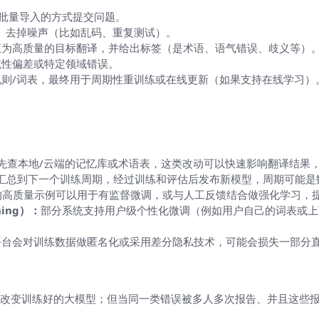
或批量导入的方式提交问题。
、去掉噪声（比如乱码、重复测试）。
正为高质量的目标翻译，并给出标签（是术语、语气错误、歧义等）
统性偏差或特定领域错误。
则/词表，最终用于周期性重训练或在线更新（如果支持在线学习）
先查本地/云端的记忆库或术语表，这类改动可以快速影响翻译结果
汇总到下一个训练周期，经过训练和评估后发布新模型，周期可能是
的高质量示例可以用于有监督微调，或与人工反馈结合做强化学习，提
ning）：
部分系统支持用户级个性化微调（例如用户自己的词表或上
平台会对训练数据做匿名化或采用差分隐私技术，可能会损失一部分
么？
改变训练好的大模型；但当同一类错误被多人多次报告、并且这些