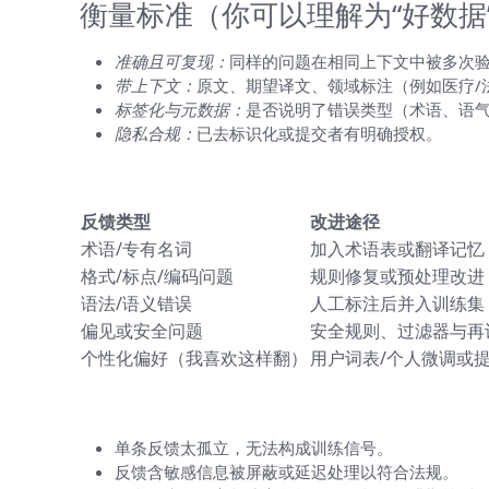
衡量标准（你可以理解为“好数据
准确且可复现：
同样的问题在相同上下文中被多次
带上下文：
原文、期望译文、领域标注（例如医疗/
标签化与元数据：
是否说明了错误类型（术语、语
隐私合规：
已去标识化或提交者有明确授权。
不同反馈类型会触发不同改进
反馈类型
改进途径
术语/专有名词
加入术语表或翻译记忆
格式/标点/编码问题
规则修复或预处理改进
语法/语义错误
人工标注后并入训练集，
偏见或安全问题
安全规则、过滤器与再
个性化偏好（我喜欢这样翻）
用户词表/个人微调或
为什么有时你觉得反馈没用？那些常见
单条反馈太孤立，无法构成训练信号。
反馈含敏感信息被屏蔽或延迟处理以符合法规。