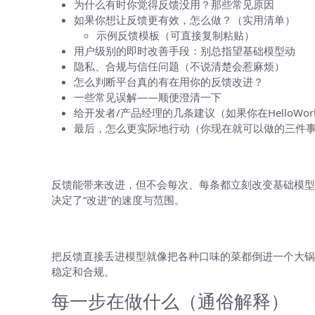
为什么有时你觉得反馈没用？那些常见原因
如果你想让反馈更有效，怎么做？（实用清单）
示例反馈模板（可直接复制粘贴）
用户级别的即时改善手段：别总指望基础模型动
隐私、合规与信任问题（不说清楚会惹麻烦）
怎么判断平台真的有在用你的反馈改进？
一些常见误解——顺便澄清一下
给开发者/产品经理的几条建议（如果你在HelloWo
最后，怎么更实际地行动（你现在就可以做的三件
先把结论放在眼前（免得你着急）
反馈能带来改进，但不会每次、每条都立刻改变基础模型。它
决定了“改进”的速度与范围。
为什么需要有这个流程？
把反馈直接丢进模型就像把各种口味的菜都倒进一个大锅
稳定和合规。
每一步在做什么（通俗解释）