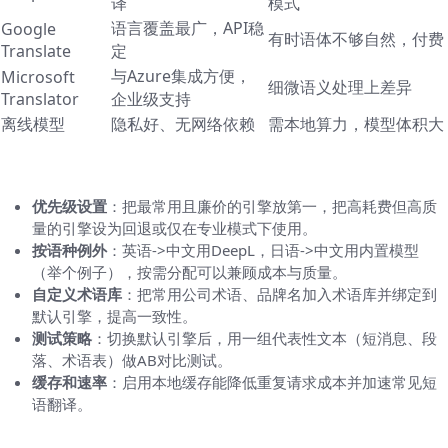
译
模式
语言覆盖最广，API稳
Google
有时语体不够自然，付费
Translate
定
与Azure集成方便，
Microsoft
细微语义处理上差异
Translator
企业级支持
离线模型
隐私好、无网络依赖
需本地算力，模型体积大
高级配置与实操小技巧
优先级设置
：把最常用且廉价的引擎放第一，把高耗费但高质
量的引擎设为回退或仅在专业模式下使用。
按语种例外
：英语->中文用DeepL，日语->中文用内置模型
（举个例子），按需分配可以兼顾成本与质量。
自定义术语库
：把常用公司术语、品牌名加入术语库并绑定到
默认引擎，提高一致性。
测试策略
：切换默认引擎后，用一组代表性文本（短消息、段
落、术语表）做AB对比测试。
缓存和速率
：启用本地缓存能降低重复请求成本并加速常见短
语翻译。
常见故障及排查步骤（如果设置后没有生效）