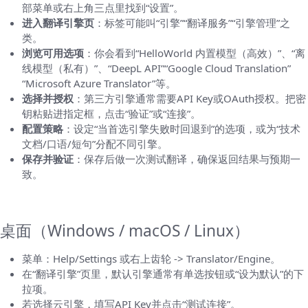
部菜单或右上角三点里找到“设置”。
进入翻译引擎页
：标签可能叫“引擎”“翻译服务”“引擎管理”之
类。
浏览可用选项
：你会看到“HelloWorld 内置模型（高效）”、“离
线模型（私有）”、“DeepL API”“Google Cloud Translation”
“Microsoft Azure Translator”等。
选择并授权
：第三方引擎通常需要API Key或OAuth授权。把密
钥粘贴进指定框，点击“验证”或“连接”。
配置策略
：设定“当首选引擎失败时回退到”的选项，或为“技术
文档/口语/短句”分配不同引擎。
保存并验证
：保存后做一次测试翻译，确保返回结果与预期一
致。
针对不同平台的细化步骤
桌面（Windows / macOS / Linux）
菜单：Help/Settings 或右上齿轮 -> Translator/Engine。
在“翻译引擎”页里，默认引擎通常有单选按钮或“设为默认”的下
拉项。
若选择云引擎，填写API Key并点击“测试连接”。