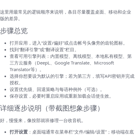
这里用最常见的逻辑顺序来说明，条目尽量覆盖桌面、移动和企业
版的差异。
步骤总览
打开应用，进入“设置/偏好”或点击帐号头像旁的齿轮图标。
找到“翻译引擎”或“翻译设置”栏目。
查看可用引擎列表：内置模型、离线模型、本地私有模型、第
三方云服务（DeepL、Google Translate、Microsoft
Translator等）。
选择你想要设为默认的引擎；若为第三方，填写API密钥并完成
授权。
设置优先级、回退策略与每语种例外（可选）。
保存设置，必要时重启应用或重新加载会话使生效。
详细逐步说明（带截图想象步骤）
好，慢慢来，像按部就班修理一台收音机。
打开设置
：桌面端通常在菜单栏“文件/编辑/设置”；移动端在底