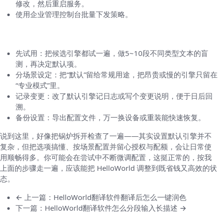
修改，然后重启服务。
使用企业管理控制台批量下发策略。
最后，几个轻松的建议（实用派小贴士）
先试用：把候选引擎都试一遍，做5~10段不同类型文本的盲
测，再决定默认项。
分场景设定：把“默认”留给常规用途，把昂贵或慢的引擎只留在
“专业模式”里。
记录变更：改了默认引擎记日志或写个变更说明，便于日后回
溯。
备份设置：导出配置文件，万一换设备或重装能快速恢复。
说到这里，好像把锅炉拆开检查了一遍——其实设置默认引擎并不
复杂，但把选项搞懂、按场景配置并留心授权与配额，会让日常使
用顺畅得多。你可能会在尝试中不断微调配置，这挺正常的，按我
上面的步骤走一遍，应该能把 HelloWorld 调整到既省钱又高效的状
态。
← 上一篇：HelloWorld翻译软件翻译后怎么一键润色
下一篇：HelloWorld翻译软件怎么分段输入长描述 →